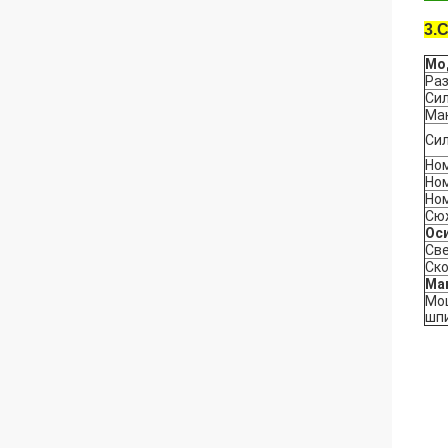
3.
С
Мо
Раз
Сил
Мак
Сил
Ном
Ном
Но
Сю
Оси
Св
Ско
Мак
Мощ
шпи