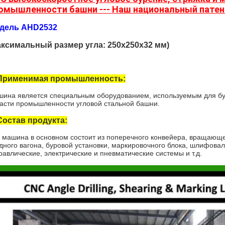
омышленности башни --- Наш национальный патен
дель AHD2532
аксимальный размер угла: 250x250x32 мм)
 Применимая промышленность:
ина является специальным оборудованием, используемым для буре
асти промышленности угловой стальной башни.
 Состав продукта:
 машина в основном состоит из поперечного конвейера, вращающе
дного вагона, буровой установки, маркировочного блока, шлифовал
равлические, электрические и пневматические системы и т.д.