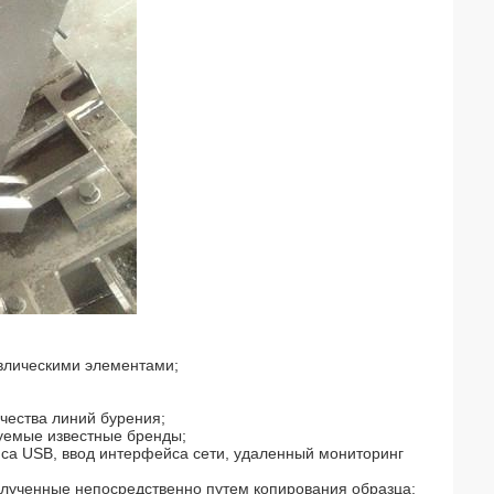
авлическими элементами;
ичества линий бурения;
руемые известные бренды;
йса USB, ввод интерфейса сети, удаленный мониторинг
олученные непосредственно путем копирования образца;