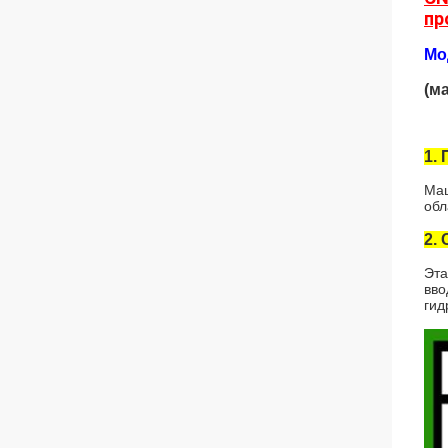
пр
Мо
(м
1.
Маш
обл
2.
Эта
вво
гид