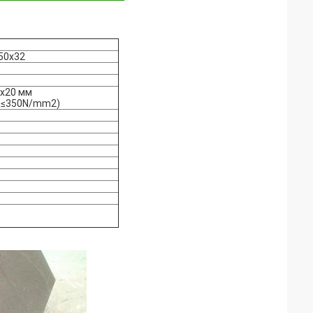
50х32
0x20 мм
YS≤350N/mm2)