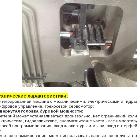
ехнические характеристики:
Интегрированная машина с механическими, электрическими и гидр
Цифровое управление, трехосевой сервомотор;
вернутая головка буровой мощности;
Критерий может устанавливаться произвольно, нет ограничений кол
ктрические, гидравлические, пневматические части - все импорти
Способ программирования: ввод клавиатуры и мыши, ввод интерфе
и;
кое программирование, может использовать данные процедуры, п