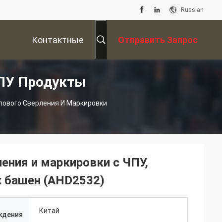
Russian
Контактные
Отправить Запрос
ПУ Продукты
Данные
лового Сверления И Маркировки
ения и маркировки с ЧПУ,
х башен (AHD2532)
Китай
ждения