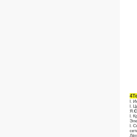
4Т
l. 
l. 
Я.
С
l. 
Эле
l. 
сет
Лёг