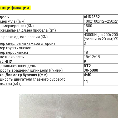
пецификации:
дель
AHD2532
мер угла ((мм)
100х100х12~250х2
а маркировки ((KN)
1500
симальная длина пробела ((m)
14
4300KN, до 200x20
а резки одного лезвия (KN)
(толщина:20 мм; 
ер сверлов на каждой стороне
3
ер группы знаков
1
мер персонажей
18
жетная часть
18х12х19
 с ЧПУ
9
ерляльная шпиндель
BT2
рость вращения шпинделя ((r/мин)
30-6000
с. Диаметр бурения ((мм)
Ф40
ность двигателя главного бурового
11
нделя (кВт)