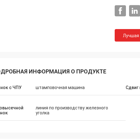
Лучшая
ДРОБНАЯ ИНФОРМАЦИЯ О ПРОДУКТЕ
нок с ЧПУ
штамповочная машина
Сдвиг
ловысечной
линия по производству железного
анок
уголка