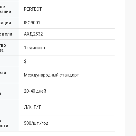
ое
PERFECT
вание
кация
ISO9001
одели
АХД2532
тво
1 единица
за
$
вая
Международный стандарт
20-40 дней
и
Л/К, Т/Т
а
500/шт./год
ости