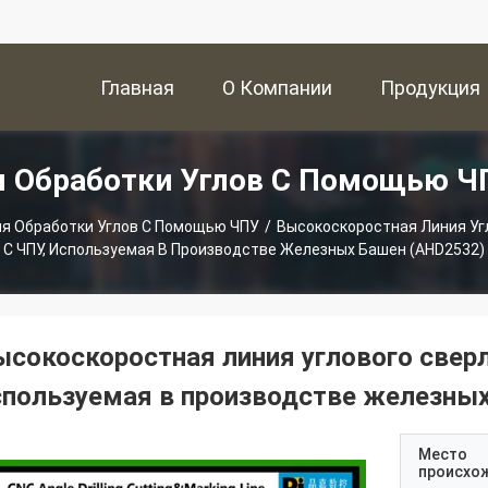
Главная
О Компании
Продукция
 Обработки Углов С Помощью Ч
Страница
я Обработки Углов С Помощью ЧПУ
/
Высокоскоростная Линия Уг
С ЧПУ, Используемая В Производстве Железных Башен (AHD2532)
ысокоскоростная линия углового сверл
спользуемая в производстве железны
Место
происхо