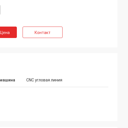
 Цена
Контакт
 машина
CNC угловая линия