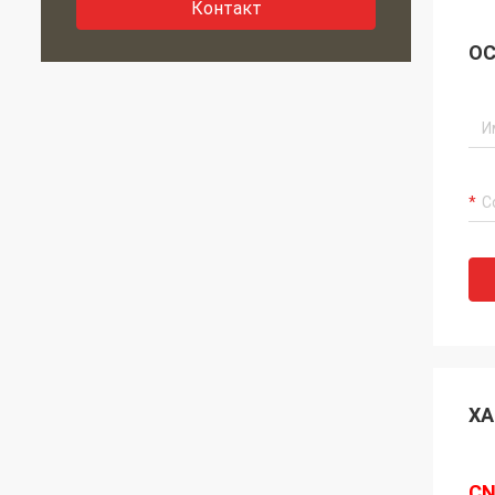
Контакт
ОС
ХА
CN