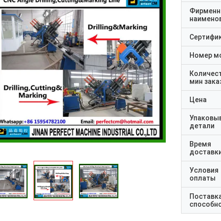
Фирменн
наимено
Сертифи
Номер м
Количес
мин зака
Цена
Упаковы
детали
Время
доставк
Условия
оплаты
Поставк
способн