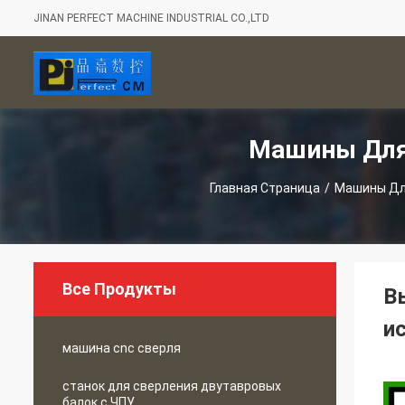
JINAN PERFECT MACHINE INDUSTRIAL CO.,LTD
Машины Для
Главная Страница
/
Машины Дл
Все Продукты
В
и
машина cnc сверля
станок для сверления двутавровых
балок с ЧПУ