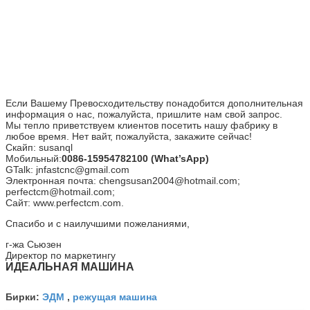
Если Вашему Превосходительству понадобится дополнительная
информация о нас, пожалуйста, пришлите нам свой запрос.
Мы тепло приветствуем клиентов посетить нашу фабрику в
любое время. Нет вай
т, пожалуйста, закажите сейчас!
Скайп: susanql
Мобильный:
0086-15954782100 (What’sApp)
GTalk: jnfastcnc@gmail.com
Электронная почта: chengsusan2004@hotmail.com;
perfectcm@hotmail.com;
Сайт: www.perfectcm.com.
Спасибо и с наилучшими пожеланиями,
г-жа Сьюзен
Директор по маркетингу
ИДЕАЛЬНАЯ МАШИНА
ЭДМ
режущая машина
Бирки:
,