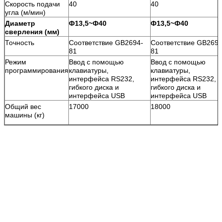
Скорость подачи
40
40
угла (м/мин)
Диаметр
Ф13,5~Ф40
Ф13,5~Ф40
сверления (мм)
Точность
Соответствие GB2694-
Соответствие GB2694
81
81
Режим
Ввод с помощью
Ввод с помощью
программирования
клавиатуры,
клавиатуры,
интерфейса RS232,
интерфейса RS232,
гибкого диска и
гибкого диска и
интерфейса USB
интерфейса USB
Общий вес
17000
18000
машины (кг)