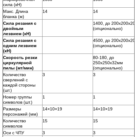
сила (кН)
Макс. Длина
14
14
бланка (м)
Сила резания с
1400, до 200х200х20
двойным
(опционально)
лезвием (кН)
Сила резания с
4500, до 200х200х20
одним лезвием
(опционально)
(кН)
Скорость резки
80-180, до
циркулярной
250х250х32мм
пилы (мт/мин)
(опционально)
Количество
3
3
сверлений с
каждой стороны
(шт.)
Номер группы
1
1
символов (шт.)
Размеры
14×10×19
14×10×19
персонажей (мм)
Количество
15
15
символов
Оси с ЧПУ
3
3