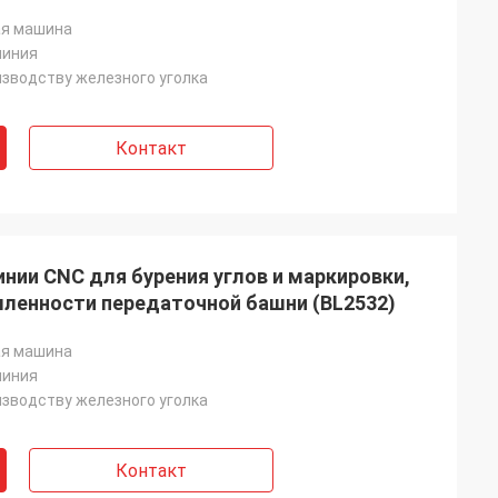
я машина
линия
изводству железного уголка
Контакт
нии CNC для бурения углов и маркировки,
ленности передаточной башни (BL2532)
я машина
линия
изводству железного уголка
Контакт