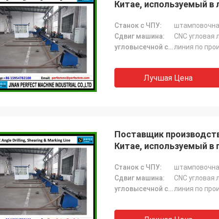
Китае, используемый в 
Станок с ЧПУ:
штамповочна
Сдвиг машина:
CNC угловая 
угловысечной станок:
линия по про
Лучшая Цена
Поставщик производстве
Китае, используемый 
(BL2532)
Станок с ЧПУ:
штамповочна
Сдвиг машина:
CNC угловая 
угловысечной станок:
линия по про