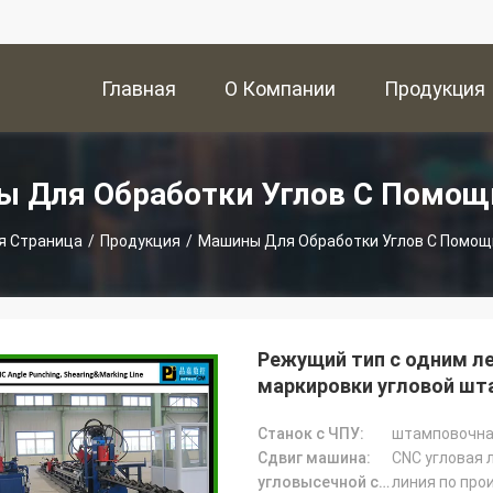
Главная
О Компании
Продукция
Страница
 Для Обработки Углов С Помо
я Страница
/
Продукция
/
Машины Для Обработки Углов С Помо
Режущий тип с одним ле
маркировки угловой шта
Machines (APM2020)
Станок с ЧПУ:
штамповочна
Сдвиг машина:
CNC угловая 
угловысечной станок:
линия по про