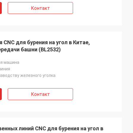
Контакт
 CNC для бурения на угол в Китае,
ередачи башни (BL2532)
я машина
линия
изводству железного уголка
Контакт
нных линий CNC для бурения на угол в