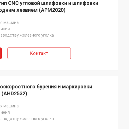
ип CNC угловой шлифовки и шлифовки
 одним лезвием (APM2020)
я машина
линия
изводству железного уголка
Контакт
скоростного бурения и маркировки
 (AHD2532)
я машина
линия
изводству железного уголка