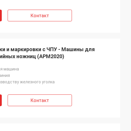
Контакт
ки и маркировки с ЧПУ - Машины для
ийных ножниц (APM2020)
я машина
линия
изводству железного уголка
Контакт