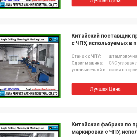
Лучшая Цена
Китайский поставщик пр
с ЧПУ, используемых в
(BL2532)
Станок с ЧПУ:
штамповочна
Сдвиг машина:
CNC угловая 
угловысечной станок:
линия по про
Лучшая Цена
Китайская фабрика по п
маркировки с ЧПУ, исп