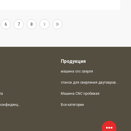
6
7
8
Продукция
машина cnc сверля
станок для сверления двутавровых балок с ЧПУ
та
Машина CNC пробивая
политика конфиденциальности
Все категории