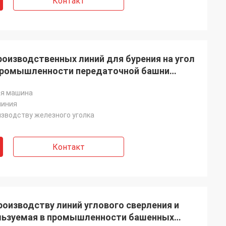
Контакт
оизводственных линий для бурения на угол
 промышленности передаточной башни
я машина
линия
изводству железного уголка
Контакт
роизводству линий углового сверления и
ользуемая в промышленности башенных