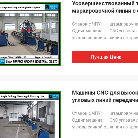
Усовершенствованный т
маркировочной линии с
Станок с ЧПУ:
штамповочна
Сдвиг машина:
CNC угловая 
угловысечной станок:
линия по про
Лучшая Цена
Машины CNC для высоко
угловых линий передачи
Станок с ЧПУ:
штамповочна
Сдвиг машина:
CNC угловая 
угловысечной станок:
линия по про