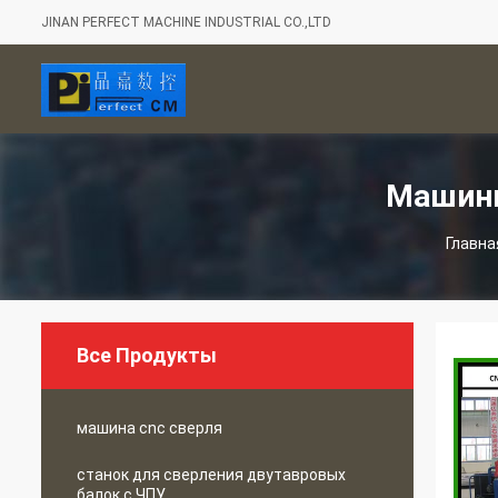
JINAN PERFECT MACHINE INDUSTRIAL CO.,LTD
Машины
Главна
Все Продукты
машина cnc сверля
станок для сверления двутавровых
балок с ЧПУ