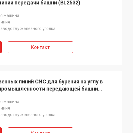
линии передачи башни (BL2532)
я машина
линия
изводству железного уголка
Контакт
нных линий CNC для бурения на углу в
в промышленности передающей башни
я машина
линия
изводству железного уголка