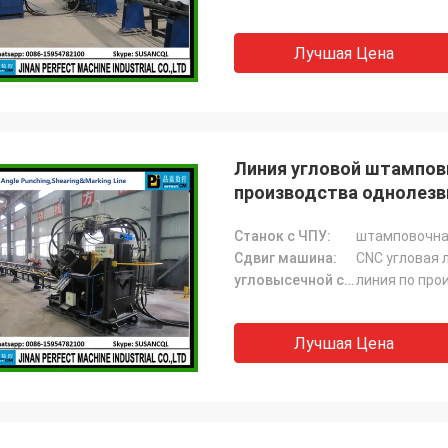
Лучшая Цена
Линия угловой штампов
производства однолезв
Станок с ЧПУ:
штамповочна
Сдвиг машина:
CNC угловая 
угловысечной станок:
линия по про
Лучшая Цена