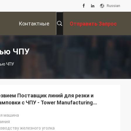
Russian
Контактные
Отправить Запрос
Данные
щью ЧПУ
щью ЧПУ
звием Поставщик линий для резки и
мповки с ЧПУ - Tower Manufacturing
я машина
линия
изводству железного уголка