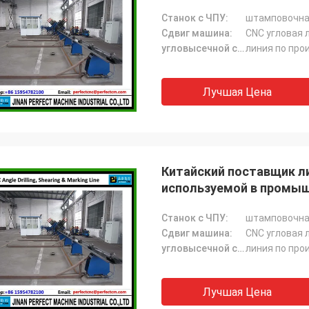
передач (BL2532)
Станок с ЧПУ:
штамповочна
Сдвиг машина:
CNC угловая 
угловысечной станок:
линия по про
Лучшая Цена
Китайский поставщик ли
используемой в промыш
Станок с ЧПУ:
штамповочна
Сдвиг машина:
CNC угловая 
угловысечной станок:
линия по про
Лучшая Цена