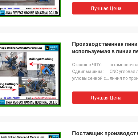
Лучшая Цена
Производственная линия
используемая в линии п
Станок с ЧПУ:
штамповочна
Сдвиг машина:
CNC угловая 
угловысечной станок:
линия по про
Лучшая Цена
Поставщик производстве