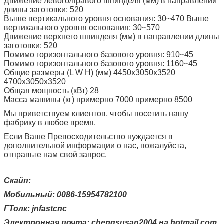
Движение левого/правого шпинделя (мм) в направлении
длины заготовки: 520
Выше вертикального уровня основания: 30~470 Выше
вертикального уровня основания: 30~570
Движение верхнего шпинделя (мм) в направлении длины
заготовки: 520
Помимо горизонтального базового уровня: 910~45
Помимо горизонтального базового уровня: 1160~45
Общие размеры (L W H) (мм) 4450x3050x3520
4700x3050x3520
Общая мощность (кВт) 28
Масса машины (кг) примерно 7000 примерно 8500
Мы приветствуем клиентов, чтобы посетить нашу
фабрику в любое время.
Если Ваше Превосходительство нуждается в
дополнительной информации о нас, пожалуйста,
отправьте нам свой запрос.
Скайп:
Мобильный: 0086-15954782100
ГТолк: jnfastcnc
Электронная почта: chengsusan2004 на hotmail.com