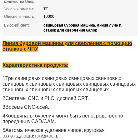
количество Одер:
Условия оплаты:
ТТ
Обеспеченность:
10000
свинцовая буровая машина
линия луча h
Высокий свет:
,
,
станок для сверления балок
Линия буровой машины для сверления с помощью
станков с ЧПУ
Характеристика продукта:
1Три свинцовых свинцовых свинцовых свинцовых
свинцовых свинцовых свинцовых свинцовых свинцовых
свинцовых свинцовых свинцовых свинцовых.
2Системы CNC и PLC, дисплей CRT.
3Восемь CNC-осей.
4Координаты бурения могут быть непосредственно
переданы в CAD/CAM.
5Автоматическое удаление чипов, круговая
охлаждающая жидкость.