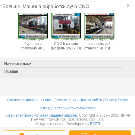
Машина обработки луча CNC
Больше
ы для
Машины для
Машина луча
Высокоскоростной
Линия лу
ния с
бурения с
CNC h сверля
сверлильный
h сверля
ощью
помощью ЧПУ
(модель SWZ700)
станок с ЧПУ для
ов CNC
для больших
больших балок
дель
балков
(модель
/SWZ1250)
BD2010/3) для
Измените язык
тяжелых
стальных
Russian
конструкций
Главная страница
|
О нас
|
Свяжитесь мы
|
Карта сайта
|
Privacy Policy
Взгляд настольного компьютера
Китай электроно-лучевая машина supplier.
Copyright © 2016 - 2026 JINAN
PERFECT MACHINE INDUSTRIAL CO.,LTD.
All rights reserved. Developed by
ECER