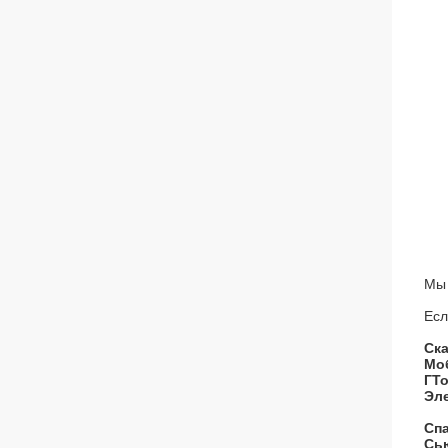
Мы 
Есл
Ска
Моб
ГТо
Эле
Спа
Сь