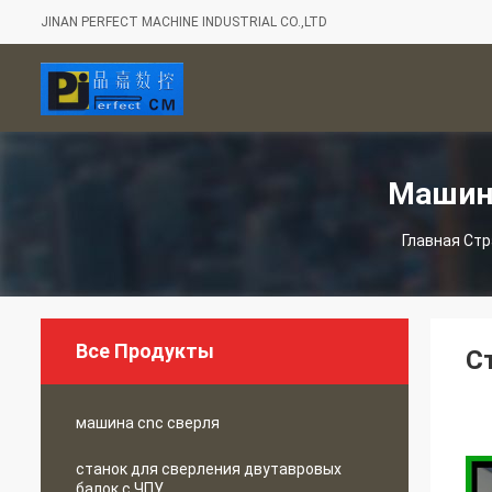
JINAN PERFECT MACHINE INDUSTRIAL CO.,LTD
Машин
Главная Ст
Все Продукты
С
машина cnc сверля
станок для сверления двутавровых
балок с ЧПУ