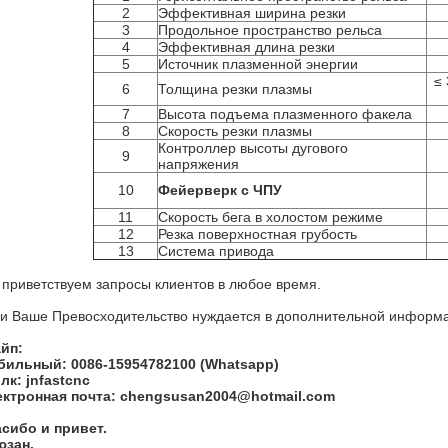
2
Эффективная ширина резки
3
Продольное пространство рельса
4
Эффективная длина резки
5
Источник плазменной энергии
≤
6
Толщина резки плазмы
7
Высота подъема плазменного факела
8
Скорость резки плазмы
Контроллер высоты дугового
9
напряжения
10
Фейерверк с ЧПУ
11
Скорость бега в холостом режиме
12
Резка поверхностная грубость
13
Система привода
приветствуем запросы клиентов в любое время.
и Ваше Превосходительство нуждается в дополнительной информаци
йп:
ильный: 0086-15954782100 (Whatsapp)
лк: jnfastcnc
ктронная почта: chengsusan2004@hotmail.com
сибо и привет.
юзан.