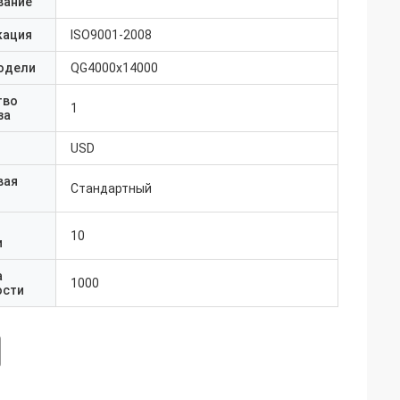
вание
кация
ISO9001-2008
одели
QG4000x14000
тво
1
за
USD
вая
Стандартный
10
и
а
1000
ости