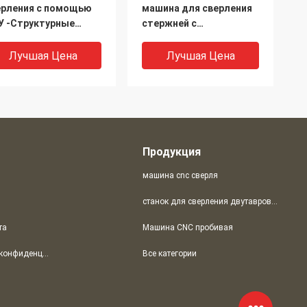
ерления с помощью
машина для сверления
У -Структурные
стержней с
альные машины для
использованием
одажи (PD2012)
стержней с
Лучшая Цена
Лучшая Цена
использованием
стержней в стальной
промышленности
(PD2016)
Продукция
машина cnc сверля
станок для сверления двутавровых балок с ЧПУ
та
Машина CNC пробивая
шины для бурения с
Станционная буровая
политика конфиденциальности
Все категории
мощью
машина для сверления
ожественных
плит (модель
инделей с ЧПУ для
PD2010/PD2012/PD2016/PD3016)