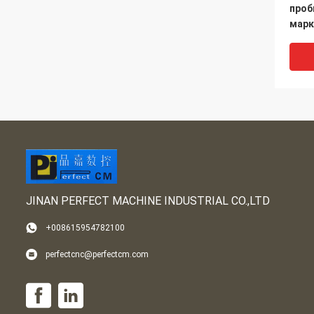
проб
марк
гидр
ЧПУ,
мета
про
JINAN PERFECT MACHINE INDUSTRIAL CO.,LTD
+008615954782100
Высо
perfectcnc@perfectcm.com
мно
свер
ЧПУ 