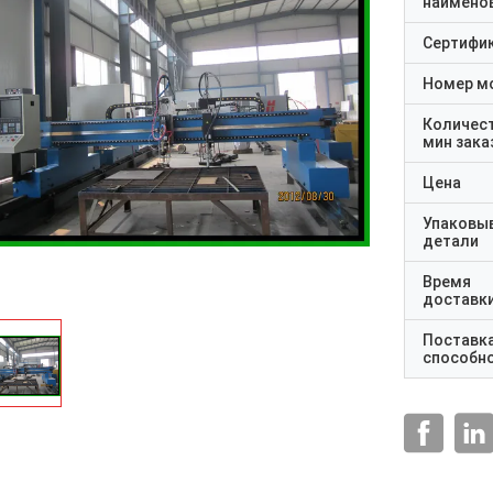
наимено
Сертифи
Номер м
Количес
мин зака
Цена
Упаковы
детали
Время
доставк
Поставк
способн