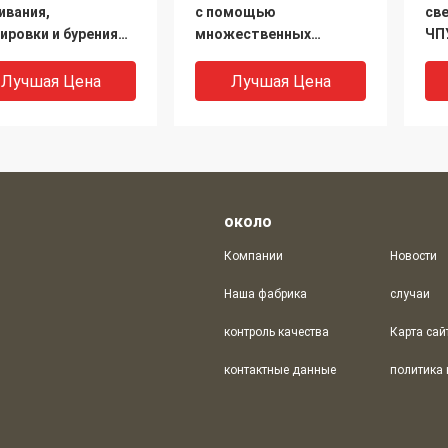
ивания,
с помощью
св
ировки и бурения
множественных
ЧП
авлических плит с
шпинделей с ЧПУ для
ст
 используемые в
плит, фланцев, труб
пр
Лучшая Цена
Лучшая Цена
ллургической
мышленности
около
Компании
Новости
Наша фабрика
случаи
контроль качества
Карта сай
коскоростной
Машины для
Ма
контактные данные
гошпиндельный
шлифования и
по
лильный станок с
маркировки
мн
для ступенчатых
гидравлических плит с
шп