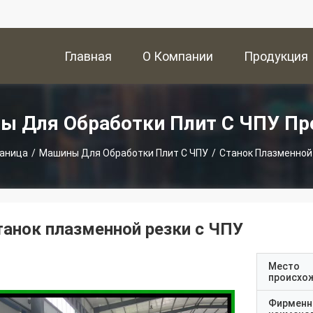
Главная
О Компании
Продукция
Страница
ы Для Обработки Плит С ЧПУ Пр
раница
/
Машины Для Обработки Плит С ЧПУ
/
Станок Плазменной
танок плазменной резки с ЧПУ
Место
происхо
Фирменн