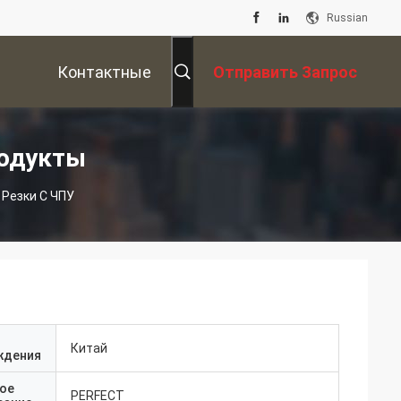
Russian
Контактные
Отправить Запрос
Данные
одукты
 Резки С ЧПУ
Китай
ждения
ое
PERFECT