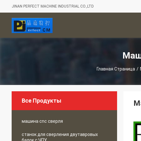
JINAN PERFECT MACHINE INDUSTRIAL CO.,LTD
Маш
Главная Страница
/
Все Продукты
М
машина cnc сверля
станок для сверления двутавровых
балок с ЧПУ