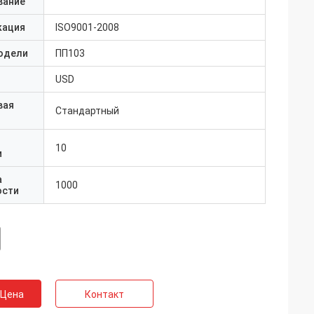
вание
кация
ISO9001-2008
одели
ПП103
USD
вая
Стандартный
10
и
а
1000
ости
 Цена
Контакт