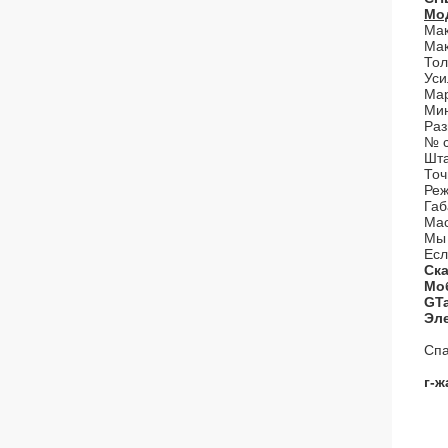
Мо
Мак
Мак
Тол
Уси
Мар
Мин
Раз
№ с
Шт
Точ
Реж
Габ
Мас
Мы 
Есл
Ска
Моб
GTa
Эле
Спа
г-ж