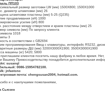
дель ПП103
симальный размер заготовки LW (мм) 1500X800; 1500X1000
с. диаметр штамповки (мм) 26
щина штамповки пластины (мм) 5-25 (Q235)
лие продавливания (кН) 1000
кировочное усилие (кН) 800
. расстояние между отверстием и краем пластины (мм) 25
мер символа (мм) По запросу клиента
имвола 1018
ампы 3
ность в соответствии с GB2694
им программирования Ввод с клавиатуры, интерфейс RS232, диск
аритные размеры ДШ (мм) 3200Х3000Х1900; 3500X3000X1900
са машины (кг) 5420; 5800
приглашаем клиентов посетить нашу фабрику в любое время. Нет, 
и Вашему Превосходительству понадобится дополнительная инфор
йп: susanql
ильный: 0086-15954782100.
lk: jnfastcnc
ктронная почта: chengsusan2004, hotmail.com.
сибо и с наилучшими пожеланиями,
а Сьюзен