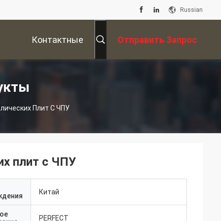
Russian
Контактные
Отправить Запрос
Данные
укты
ических Плит С ЧПУ
х плит с ЧПУ
Китай
ждения
ое
PERFECT