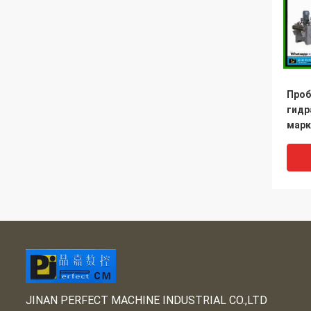
Проб
гидр
марк
маши
в ст
изго
Stru
JINAN PERFECT MACHINE INDUSTRIAL CO.,LTD