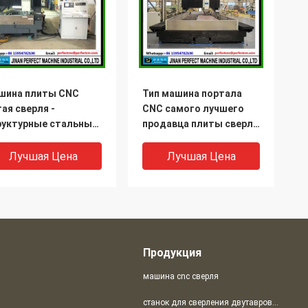
шина плиты CNC
Тип машина портала
ая сверля -
CNC самого лучшего
руктурные стальные
продавца плиты сверля
шины для продажи
используемая в
2012)
индустрии стальной
Лучшая Цена
Лучшая Цена
структуры (PD2016)
Продукция
машина cnc сверля
станок для сверления двутавровых балок с ЧПУ