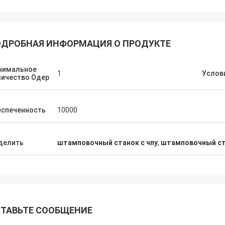
ДРОБНАЯ ИНФОРМАЦИЯ О ПРОДУКТЕ
нимальное
1
Услов
личество Одер
еспеченность
10000
делить
штамповочный станок с чпу
,
штамповочный ста
ТАВЬТЕ СООБЩЕНИЕ