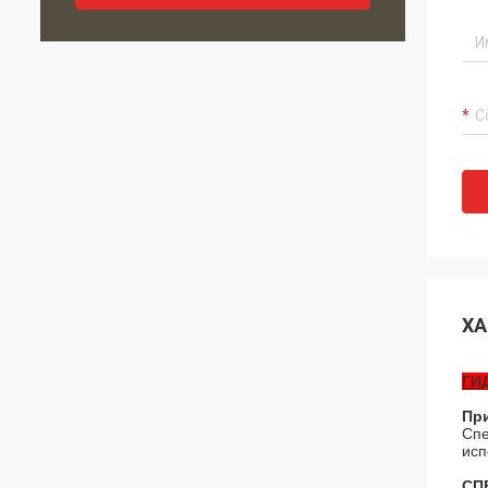
ХА
ГИ
Пр
Спе
исп
СП