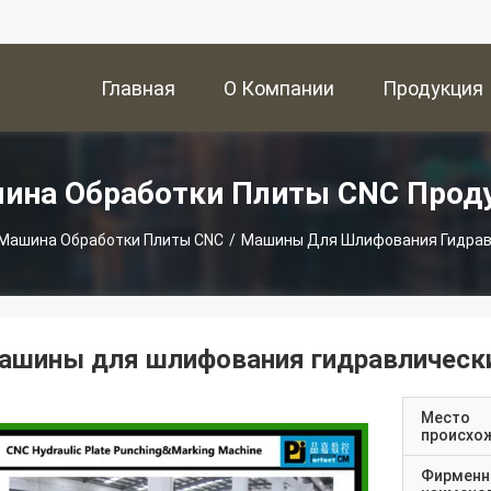
Главная
О Компании
Продукция
Страница
ина Обработки Плиты CNC Прод
Машина Обработки Плиты CNC
/
Машины Для Шлифования Гидравл
ашины для шлифования гидравлически
Место
происхо
Фирменн