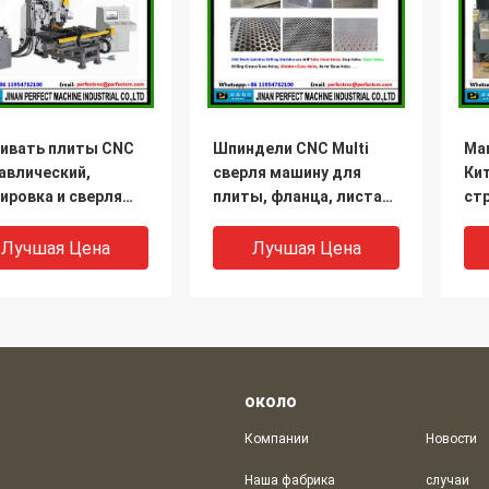
ивать плиты CNC
Шпиндели CNC Multi
Ма
авлический,
сверля машину для
Кит
ировка и сверля
плиты, фланца, листа
ст
на используемые
трубки
ма
альной индустрии
(PD
Лучшая Цена
Лучшая Цена
товления
cture&Tower
около
Компании
Новости
Наша фабрика
случаи