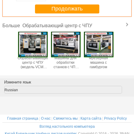
Продолжать
Обрабатывающий центр с ЧПУ
Больше
Обрабатывающий
Машины для
Фрезерная
Обрабат
центр с ЧПУ
обработки
машина с
центр 
(модель VCM-
станков с ЧПУ
гамбургом
(модель
855)
(модель CK6150)
855
Измените язык
Russian
Главная страница
|
О нас
|
Свяжитесь мы
|
Карта сайта
|
Privacy Policy
Взгляд настольного компьютера
Китай Бурильщик трубных листов supplier.
Copyright © 2016 - 2026 JINAN