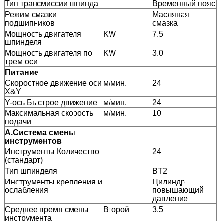
Тип трансмиссии шпинда
Временный пояс
Режим смазки
Масляная
подшипников
смазка
Мощность двигателя
KW
7.5
шпинделя
Мощность двигателя по
KW
3.0
трем оси
Питание
Скоростное движение оси
м/мин.
24
X&Y
Y-ось Быстрое движение
м/мин.
24
Максимальная скорость
м/мин.
10
подачи
А.
Система смены
инструментов
Инструменты Количество
24
(стандарт)
Тип шпинделя
BT2
Инструменты крепления и
Цилиндр
ослабления
повышающий
давление
Среднее время смены
Второй
3.5
инструмента