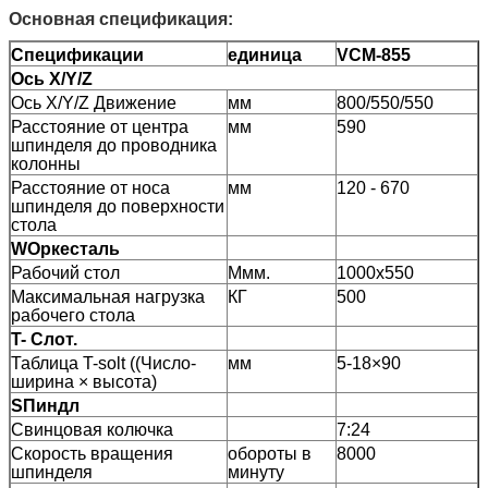
Основная спецификация:
Спецификации
единица
VCM-855
Ось X/Y/Z
Ось X/Y/Z Движение
мм
800/550/550
Расстояние от центра
мм
590
шпинделя до проводника
колонны
Расстояние от носа
мм
120 - 670
шпинделя до поверхности
стола
W
Оркесталь
Рабочий стол
Ммм.
1000х550
Максимальная нагрузка
КГ
500
рабочего стола
T
- Слот.
Таблица T-solt ((Число-
мм
5-18×90
ширина × высота)
S
Пиндл
Свинцовая колючка
7:24
Скорость вращения
обороты в
8000
шпинделя
минуту