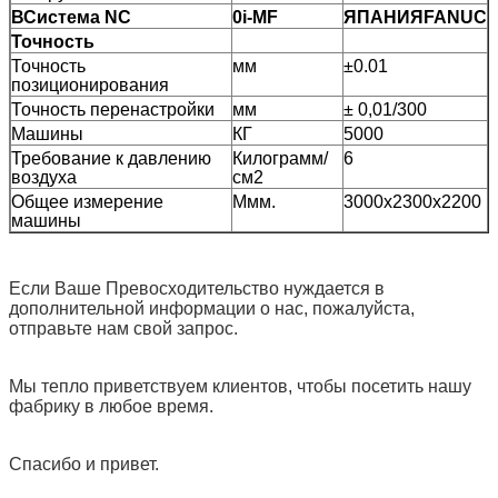
В
Система NC
0
i-MF
ЯПАНИЯ
F
ANUC
Точность
Точность
мм
±0.01
позиционирования
Точность перенастройки
мм
± 0,01/300
Машины
КГ
5000
Требование к давлению
Килограмм/
6
воздуха
см2
Общее измерение
Ммм.
3000х2300х2200
машины
Если Ваше Превосходительство нуждается в
дополнительной информации о нас, пожалуйста,
отправьте нам свой запрос.
Мы тепло приветствуем клиентов, чтобы посетить нашу
фабрику в любое время.
Спасибо и привет.