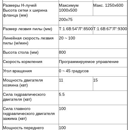
Размеры H-лучей
Максимум
Макс. 1250х600
Высота сетки х ширина
1000х500
фланца (мм)
200х75
Размер лезвия пилы (мм)
Т:1.6В:54"Л":8500
Т:1.6В:67"Л":9300
Линейная скорость лезвия
20 ~ 100
пилы (м/мин)
Высота стола (мм)
800
Скорость кормления
Программируемое управление
Угол вращения
0 ~ 45 градусов
Мощность двигателя
11
15
хозяина (квт)
Сила гидравлического
5.5
двигателя (квт)
Сила главного
100
гидравлического двигателя
зажима (квт)
Мощность переднего
100