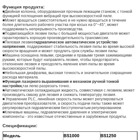
Функция продукта
:
■Двойная колонна, оборудованная прочным лежащим станком, с тонкой
функцией поглощения вибраций при высокоскоростной пиле.
■Может вращаться самостоятельно и не нужно вращаться в течение
более длительного рабочего участка при косых на 0°~45°, может
поддерживать непрерывность производства.
■Подвигающийся лезвие пилы с большей мощностью двигателя может
гарантировать хорошую производительность трансмиссии.
■Пиловая лезвие
гидравлическое автоматическое устройство
напряжения
, поддерживает стабильность лезвия пилы во время высокой
скорости вращения и может продлить срок службы лезвия пилы.
■Машина оснащена левыми, средними и правыми тремя зажимающими
руками, которые будут направлять лезвие, чтобы предотвратить
отклонение лезвия и преодолеть явление клип-пилы во время
высокоскоростной пилы.
■Небольшая диафрагма, высокая точность и значительное сокращение
расхода материала.
■
Функция лазерного выравнивания и механизм ручной тонкой
настройки,
так легко разрезать точно..
■Автоматическая охлаждающая жидкость, совместимая с лезвием, может
производить смазку для лезвия и снижать температуру лезвия.
■ Управление PLC, линейная скорость пилы может регулироваться
двигателем преобразователя, а скорость подачи пилы также может
регулироваться гидравлическим бесступенчатым регулированием.
■Ключевые машины, гидравлические давления и электрические
компоненты - это известные отечественные и зарубежные продукты.
Спецификации:
Модель
BS1000
BS1250