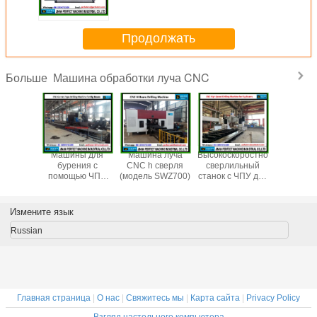
машины Поставщик в Китае
(BS1250)
Продолжать
Машина обработки луча CNC
Больше
ы для
Машины для
Машина луча
Высокоскоростной
Линия лу
ния с
бурения с
CNC h сверля
сверлильный
h сверля
ощью
помощью ЧПУ
(модель SWZ700)
станок с ЧПУ для
ов CNC
для больших
больших балок
дель
балков
(модель
/SWZ1250)
BD2010/3) для
Измените язык
тяжелых
стальных
Russian
конструкций
Главная страница
|
О нас
|
Свяжитесь мы
|
Карта сайта
|
Privacy Policy
Взгляд настольного компьютера