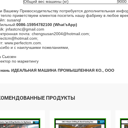
Общий вес машины (кг)
9000
и Вашему Превосходительству потребуется дополнительная информ
тепло приветствуем клиентов посетить нашу фабрику в любое время
йп: susanql
бильный:
0086-15954782100 (What’sApp)
lk: jnfastcnc@gmail.com
ктронная почта: chengsusan2004@hotmail.com;
fectcm@hotmail.com;
т: www.perfectcm.com.
сибо и с наилучшими пожеланиями,
а Сьюзен
ектор по маркетингу
инань ИДЕАЛЬНАЯ МАШИНА ПРОМЫШЛЕННАЯ КО., ООО
КОМЕНДОВАННЫЕ ПРОДУКТЫ