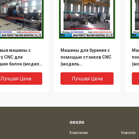
вые машины с
Машины для бурения с
Ма
ry CNC для
помощью станков CNC
по
ших балок (модель
(модель
(м
0/3)
SWZ1000/SWZ1250)
SW
Лучшая Цена
Лучшая Цена
около
Компании
Новости