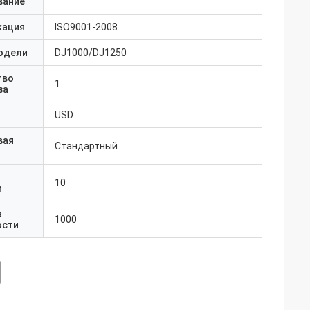
вание
кация
ISO9001-2008
одели
DJ1000/DJ1250
тво
1
за
USD
вая
Стандартный
10
и
а
1000
ости