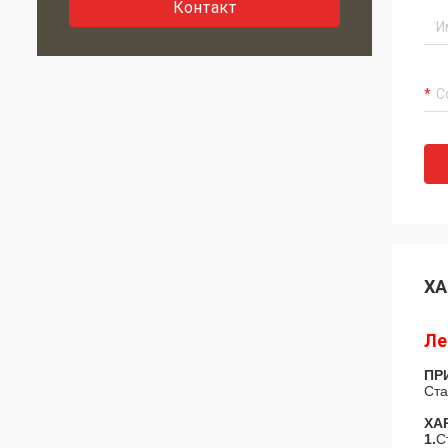
Контакт
ХА
Ле
ПР
Ста
ХА
1.
С