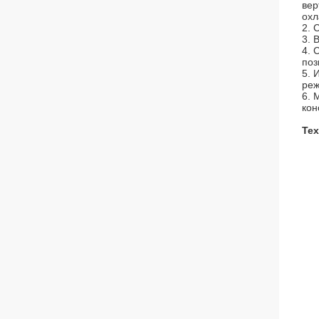
вер
охл
2. 
3. 
4. 
поз
5. 
реж
6. 
кон
Тех