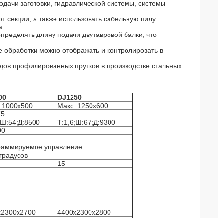
одачи заготовки, гидравлической системы, системы
т секции, а также использовать сабельную пилу.
а.
определять длину подачи двутавровой балки, что
е обработки можно отображать и контролировать в
дов профилированных прутков в производстве стальных
00
DJ1250
. 1000x500
Макс. 1250x600
75
;Ш:54;Д:8500
Т:1,6;Ш:67;Д:9300
00
раммируемое управление
градусов
15
x2300x2700
4400x2300x2800