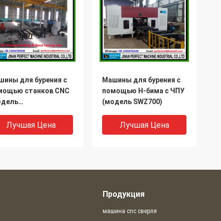
шины для бурения с
Машины для бурения с
мощью станков CNC
помощью H-бима с ЧПУ
одель
(модель SWZ700)
Z1000/SWZ1250)
Лучшая Цена
Лучшая Цена
Продукция
машина cnc сверля