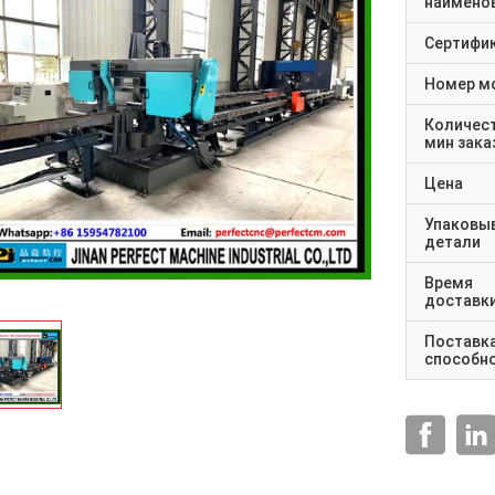
наимено
Сертифи
Номер м
Количес
мин зака
Цена
Упаковы
детали
Время
доставк
Поставк
способн