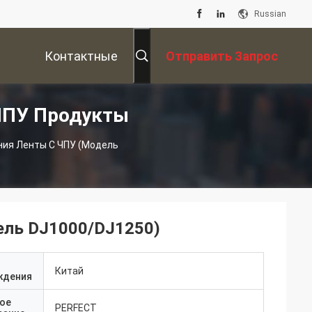
Russian
Контактные
Отправить Запрос
ЧПУ Продукты
Данные
ия Ленты С ЧПУ (модель
ель DJ1000/DJ1250)
Китай
ждения
ое
PERFECT