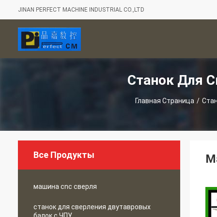
JINAN PERFECT MACHINE INDUSTRIAL CO.,LTD
Станок Для 
Главная Страница
/
Стан
Все Продукты
М
машина cnc сверля
станок для сверления двутавровых
балок с ЧПУ