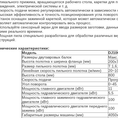
тикального прижима, вращающегося рабочего стола, каретки для п
аждения, электрической системы и т. д.
Скорость подачи можно регулировать автоматически в зависимости о
Высокая эффективность и точность позиционирования угла поворот
Станок оснащен зажимной кареткой, которая может автоматически 
воляет автоматически контролировать весь процесс.
Используйте сенсорный экран для ввода размеров заготовки, данны
име реального времени.
Мощная пила специально разработана для обработки различных ви
струкций.
нические характеристики:
Модель
DJ10
Размеры двутавровых балок
Макс
Высота полотна x ширина фланца (мм)
200х
Размер пильного полотна (мм)
Т:1,6
Линейная скорость пильного полотна (м/мин)
20~1
Высота стола (мм)
800
Скорость подачи
Прог
Угол поворота
0~45 
Мощность главного двигателя (кВт)
11
Мощность гидравлического двигателя (кВт)
5,5
Мощность главного зажимного гидравлического
100
двигателя (кВт)
Мощность гидравлического двигателя переднего
100
зажима (кВт)
Габаритные размеры машины (мм)
4050