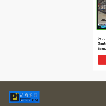
Буро
Gant
боль
BD20