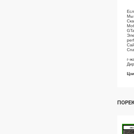
Есл
Мы 
Ска
Мо
GTa
Эле
per
Сай
Спа
г-ж
Дир
Цз
ПОРЕ