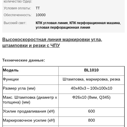
количество Одер:
Условия оплаты:
ТТ
Обеспеченность:
10000
КПК угловая линия
КПК перфорационная машина
Высокий свет:
,
,
угловая перфорационная линия
Высокоскоростная линия маркировки угла,
штамповки и резки с ЧПУ
Технические данные:
Модель
BL1010
Функции
Штамповка, маркировка, резка
Размер угла (мм)
40х40х3～100х100х10
Макс. Штамповка (диаметр х
Φ26х10 (8мм, Q345)
толщина) (мм)
Усилие продавливания (кН)
600
Маркировочное усилие (кН)
800