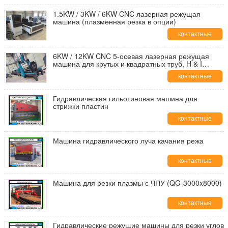
данные
1.5KW / 3KW / 6KW CNC лазерная режущая
машина (плазменная резка в опции)
контактные
данные
6KW / 12KW CNC 5-осевая лазерная режущая
машина для крутых и квадратных труб, H & I
балков
контактные
данные
Гидравлическая гильотиновая машина для
стрижки пластин
контактные
данные
Машина гидравлического луча качания режа
контактные
данные
Машина для резки плазмы с ЧПУ (QG-3000x8000)
контактные
данные
Гидравлические режущие машины для резки углов