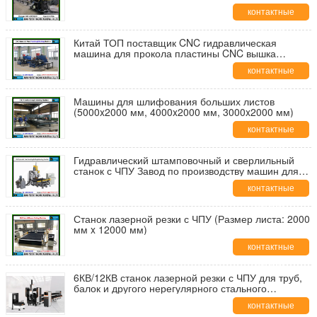
контактные
данные
Китай ТОП поставщик CNC гидравлическая
машина для прокола пластины CNC вышка
изготовления машины (PP103)
контактные
данные
Машины для шлифования больших листов
(5000x2000 мм, 4000x2000 мм, 3000x2000 мм)
контактные
данные
Гидравлический штамповочный и сверлильный
станок с ЧПУ Завод по производству машин для
производства железных башен в Китае (PPD103)
контактные
данные
Станок лазерной резки с ЧПУ (Размер листа: 2000
мм x 12000 мм)
контактные
данные
6КВ/12КВ станок лазерной резки с ЧПУ для труб,
балок и другого нерегулярного стального
профиля
контактные