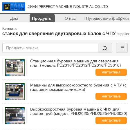
JINAN PERFECT MACHINE INDUSTRIAL CO.,LTD
Дом
Продукты
О нас
Путешествие фабрики
>>
Качество
станок для сверления двутавровых балок с ЧПУ
supplier.
Станционная буровая машина для сверления
плит (модель PD2010/PD2012/PD2016/PD3016)
контактные
данные
Машины для высокоскоростного бурения с ЧПУ (с
гидравлическими зажимами)
контактные
данные
Высокоскоростная буровая машина с ЧПУ для
листов труб (модель PHD2020/PHD2525/PHD3030)
контактные
данные