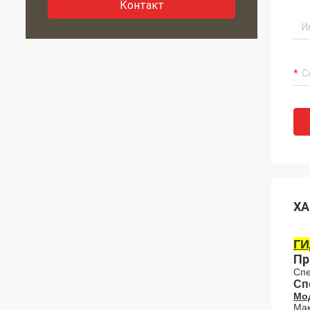
Контакт
ХА
ГИ
Пр
Спе
Сп
Мод
Мак