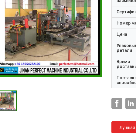
наимено
Сертифи
Номер м
Цена
Упаковы
детали
Время
доставк
Поставк
способн
Лучшая