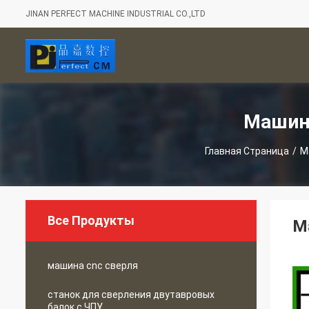
JINAN PERFECT MACHINE INDUSTRIAL CO.,LTD
Машин
Главная Страница
/
М
Все Продукты
М
машина cnc сверля
станок для сверления двутавровых
балок с ЧПУ