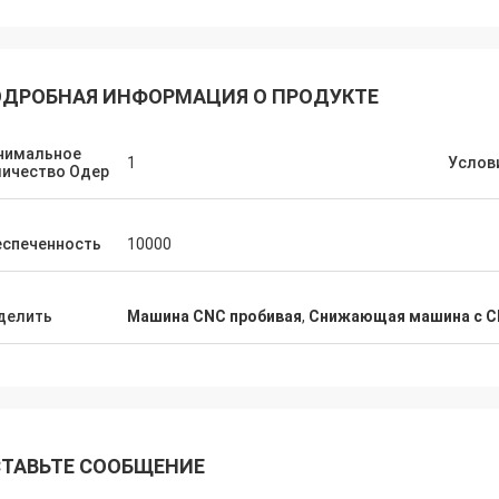
ДРОБНАЯ ИНФОРМАЦИЯ О ПРОДУКТЕ
нимальное
1
Услов
личество Одер
еспеченность
10000
делить
Машина CNC пробивая
,
Снижающая машина с 
ТАВЬТЕ СООБЩЕНИЕ