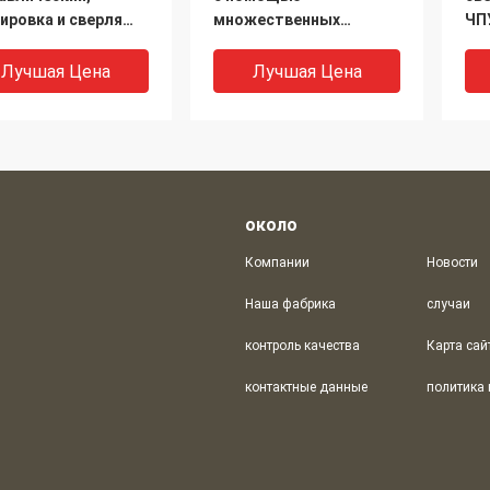
ировка и сверля
множественных
ЧП
на используемые
шпинделей с ЧПУ для
ст
альной индустрии
плит, фланцев, труб
пр
Лучшая Цена
Лучшая Цена
товления
cture&Tower
около
Компании
Новости
Наша фабрика
случаи
контроль качества
Карта сай
коскоростной
Машины для
Ма
контактные данные
гошпиндельный
шлифования и
по
лильный станок с
маркировки
мн
для ступенчатых
гидравлических плит с
шп
рстий, конусных
ЧПУ, используемые в
пр
Лучшая Цена
Лучшая Цена