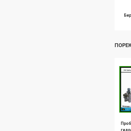
Бир
ПОРЕ
Проб
гидр