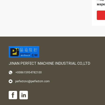
марк
маши
в ст
изго
Stru
JINAN PERFECT MACHINE INDUSTRIAL CO.,LTD
+008615954782100
Высо
perfectcnc@perfectcm.com
мно
свер
ЧПУ 
отве