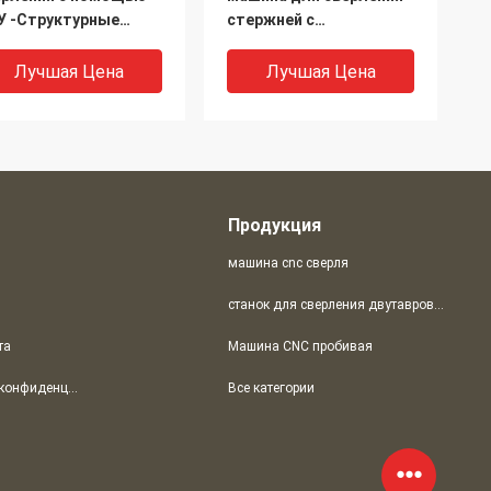
У -Структурные
стержней с
альные машины для
использованием
одажи (PD2012)
стержней с
Лучшая Цена
Лучшая Цена
использованием
стержней в стальной
промышленности
(PD2016)
Продукция
машина cnc сверля
станок для сверления двутавровых балок с ЧПУ
та
Машина CNC пробивая
шины для бурения с
Станционная буровая
политика конфиденциальности
Все категории
мощью
машина для сверления
ожественных
плит (модель
инделей с ЧПУ для
PD2010/PD2012/PD2016/PD3016)
оходных отверстий,
Лучшая Цена
Лучшая Цена