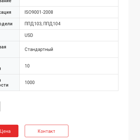
вание
кация
ISO9001-2008
одели
ППД103, ППД104
USD
вая
Стандартный
10
и
а
1000
ости
 Цена
Контакт