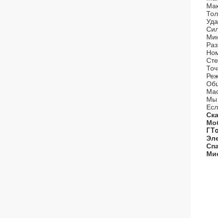
Мак
Тол
Уда
Сил
Мин
Раз
Ном
Сте
Точ
Реж
Общ
Мас
Мы 
Есл
Ска
Моб
ГТо
Эле
Спа
Ми