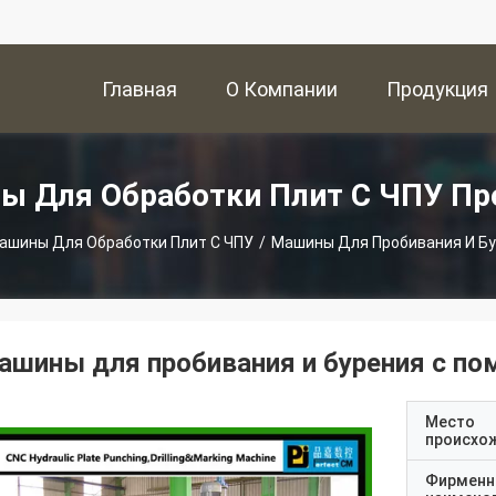
Главная
О Компании
Продукция
Страница
ы Для Обработки Плит С ЧПУ Пр
ашины Для Обработки Плит С ЧПУ
/
Машины Для Пробивания И Б
ашины для пробивания и бурения с п
Место
происхо
Фирменн