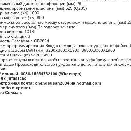
симальный диаметр перфорации (мм) 26
щина пробивания пластины (мм) 525 (Q235)
рная сила (kN) 1000
а маркировки (kN) 800
имальное расстояние между отверстием и краем пластины (мм) 2
мер символа ((мм) По запросу клиента
ер символа 1018
пные станции 3
ность Согласие с GB2694
им программирования Ввод с помощью клавиатуры, интерфейса R
ие размеры LWH (мм) 3200X3000X1900; 3500X3000X1900
са машины (кг) 5420; 5800
приветствуем клиентов, чтобы посетить нашу фабрику в любое вр
и Ваше Превосходительство нуждается в дополнительной информаци
йп:
ильный: 0086-15954782100 (Whatsapp)
лк: jnfastcnc
ктронная почта: chengsusan2004 на hotmail.com
сибо и привет.
сс Сьюзан.