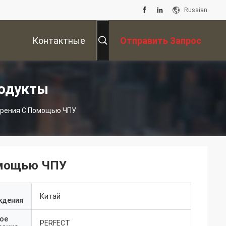
Russian
Контактные
Отправить Запрос
Данные
одукты
урения С Помощью ЧПУ
омощью ЧПУ
Китай
ждения
ое
PERFECT