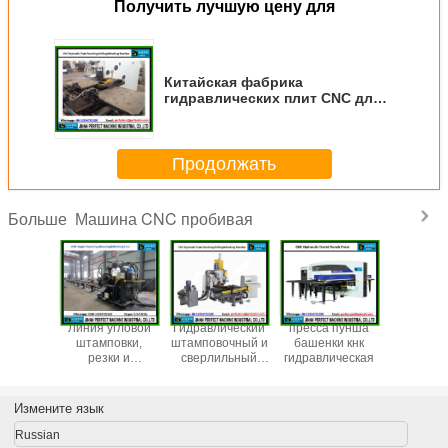
Получить лучшую цену для
Китайская фабрика
гидравлических плит CNC для
перфорации, бурения и
маркировки (PPD104)
Продолжать
Машина CNC пробивая
Больше
ы для
Линия угловой
Гидравлический
пресса пунша
CNC двиг
вания
штамповки,
штамповочный и
башенки кнк
углом 
 листов
резки и
сверлильный
гидравлическая
пробив
000 мм,
маркировки с
станок с ЧПУ
резат
000 мм,
ЧПУ (модель
Завод по
отмеч
000 мм)
BL1010/BL1412/BL1412A/BL2020)
производству
(мод
Измените язык
машин для
BL1010/B
производства
Russian