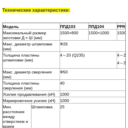
Технические характеристики:
Модель
ППД103
ППД104
PPRD
Максимальный размер
1500×800
1500×1000
1500
заготовки Д × Ш (мм)
Макс. диаметр штамповки
Φ26
(мм)
Толщина пластины
4～20 (Q235)
4～25
штамповки (мм)
4～20
Макс. диаметр сверления
Φ50
(мм)
Толщина пластины
40
сверления (мм)
Усилие продавливания (кН)
1000
Маркировочное усилие (кН)
1000
Мин.
Штамповка
25
расстояние
между
отверстием и
краем