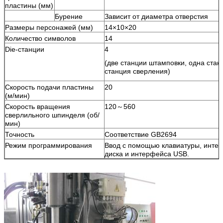
пластины (мм)
Бурение
Зависит от диаметра отверстия
Размеры персонажей (мм)
14×10×20
Количество символов
14
Die-станции
4
(две станции штамповки, одна стан
станция сверления)
Скорость подачи пластины
20
(м/мин)
Скорость вращения
120～560
сверлильного шпинделя (об/
мин)
Точность
Соответствие GB2694
Режим программирования
Ввод с помощью клавиатуры, интер
диска и интерфейса USB.